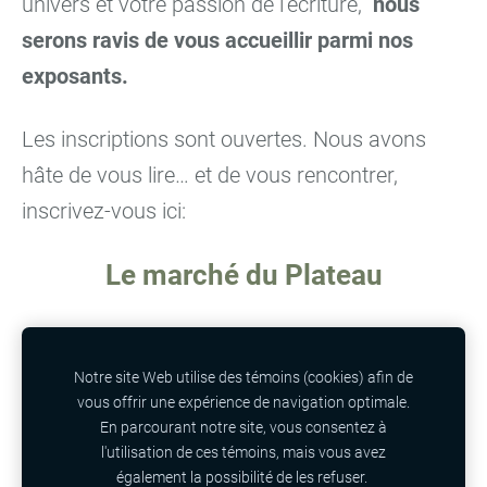
univers et votre passion de l’écriture,
nous
serons ravis de vous accueillir parmi nos
exposants.
Les inscriptions sont ouvertes. Nous avons
hâte de vous lire… et de vous rencontrer,
inscrivez-vous ici:
Le marché du Plateau
Le marché du Vieux-Hull
Notre site Web utilise des témoins (cookies) afin de
Le marché de la rue Laval
vous offrir une expérience de navigation optimale.
En parcourant notre site, vous consentez à
l'utilisation de ces témoins, mais vous avez
également la possibilité de les refuser.
Cookies